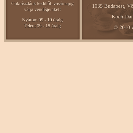
Cukrászdánk keddtől–vasárnapig
1035 Budapest, Vö
várja vendégeinket!
Koch-Dani
Nyáron: 09 - 19 óráig
Télen: 09 - 18 óráig
© 2010 w