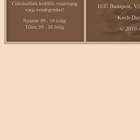
Cukrászdánk keddtől–vasárnapig
1035 Budapest, Vö
várja vendégeinket!
Koch-Dani
Nyáron: 09 - 19 óráig
Télen: 09 - 18 óráig
© 2010 w