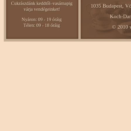
Cukrászdánk keddtől–vasárnapig
1035 Budapest, Vö
várja vendégeinket!
Koch-Dani
Nyáron: 09 - 19 óráig
Télen: 09 - 18 óráig
© 2010 w