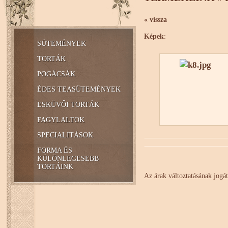
« vissza
Képek
:
SÜTEMÉNYEK
TORTÁK
POGÁCSÁK
ÉDES TEASÜTEMÉNYEK
ESKÜVŐI TORTÁK
FAGYLALTOK
SPECIALITÁSOK
FORMA ÉS
KÜLÖNLEGESEBB
TORTÁINK
Az árak változtatásának jogát