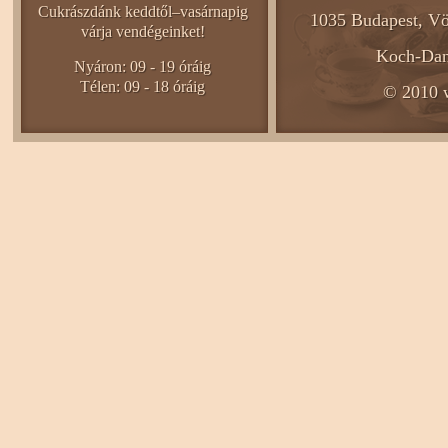
Cukrászdánk keddtől–vasárnapig
1035 Budapest, Vö
várja vendégeinket!
Koch-Dani
Nyáron: 09 - 19 óráig
Télen: 09 - 18 óráig
© 2010 w