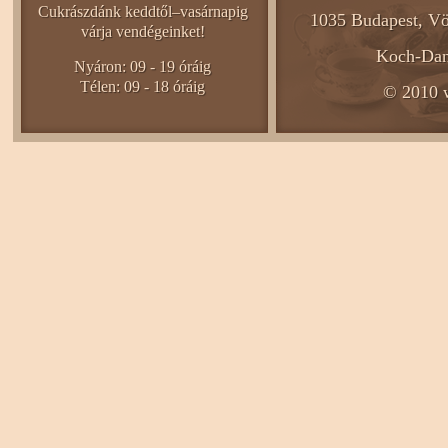
Cukrászdánk keddtől–vasárnapig
1035 Budapest, Vö
várja vendégeinket!
Koch-Dani
Nyáron: 09 - 19 óráig
Télen: 09 - 18 óráig
© 2010 w