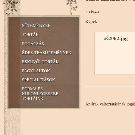
« vissza
Képek
:
SÜTEMÉNYEK
TORTÁK
POGÁCSÁK
ÉDES TEASÜTEMÉNYEK
ESKÜVŐI TORTÁK
FAGYLALTOK
SPECIALITÁSOK
FORMA ÉS
KÜLÖNLEGESEBB
TORTÁINK
Az árak változtatásának jogát