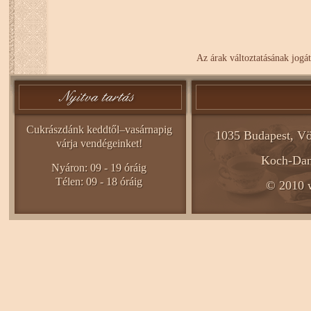
Az árak változtatásának jogát
Cukrászdánk keddtől–vasárnapig
1035 Budapest, Vö
várja vendégeinket!
Koch-Dani
Nyáron: 09 - 19 óráig
Télen: 09 - 18 óráig
© 2010 w