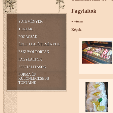
Fagylaltok
« vissza
SÜTEMÉNYEK
TORTÁK
Képek
:
POGÁCSÁK
ÉDES TEASÜTEMÉNYEK
ESKÜVŐI TORTÁK
FAGYLALTOK
SPECIALITÁSOK
FORMA ÉS
KÜLÖNLEGESEBB
TORTÁINK