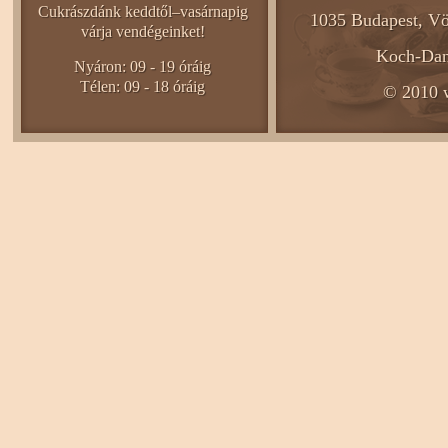
Cukrászdánk keddtől–vasárnapig
1035 Budapest, Vö
várja vendégeinket!
Koch-Dani
Nyáron: 09 - 19 óráig
Télen: 09 - 18 óráig
© 2010 w