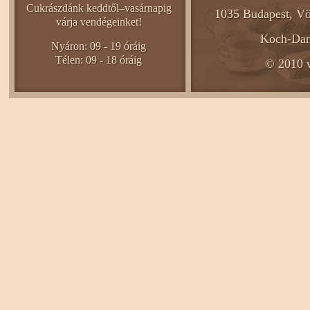
Cukrászdánk keddtől–vasárnapig
1035 Budapest, Vö
várja vendégeinket!
Koch-Dani
Nyáron: 09 - 19 óráig
Télen: 09 - 18 óráig
© 2010 w