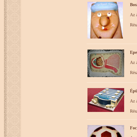
Bos
Az á
Rész
Epe
Az á
Rész
Épü
Az á
Rész
Foc