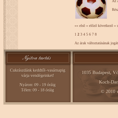
Az á
Rész
«« első
« előző
következő »
1
2
3
4
5
6
7
8
Az árak változtatásának jogát
Cukrászdánk keddtől–vasárnapig
1035 Budapest, Vö
várja vendégeinket!
Koch-Dani
Nyáron: 09 - 19 óráig
Télen: 09 - 18 óráig
© 2010 w