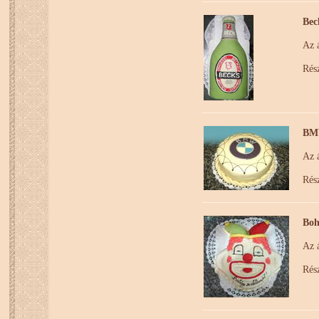
Bec
Az á
Rész
BMW
Az á
Rész
Boh
Az á
Rész