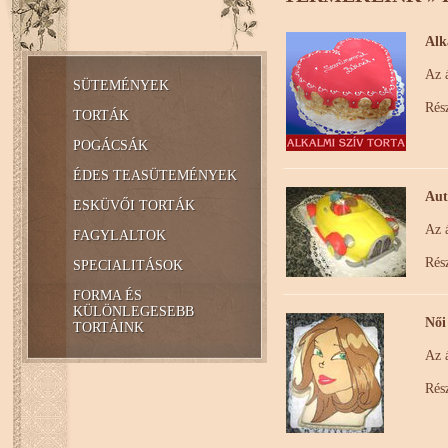
Alk
Az á
SÜTEMÉNYEK
Rész
TORTÁK
POGÁCSÁK
ÉDES TEASÜTEMÉNYEK
Aut
ESKÜVŐI TORTÁK
Az á
FAGYLALTOK
Rész
SPECIALITÁSOK
FORMA ÉS
KÜLÖNLEGESEBB
Női
TORTÁINK
Az á
Rész